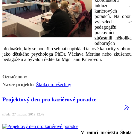
koordinátorů
inkluze a
kariérových
poradců. Na obou
výjezdech se
pedagogičtí
pracovníci
zúčastnili několika
odborných
přednášek, kdy se podařilo sehnat například takové kapacity v oboru
jako dětského psychologa PhDr. Václava Mertina nebo zkušenou
pedagožku a bývalou ředitelku Mgr. Janu Kneřovou.
Označeno v:
Název projektu
Škola pro všechny
Projektový den pro kariérové poradce
středa, 27 listopad 2019 12:49
V rámci projektu Škola