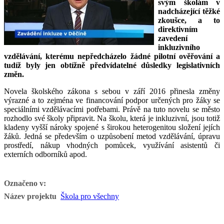
svým školám v
nadcházející těžké
zkoušce, a to
direktivním
zavedení
inkluzivního
vzdělávání, kterému nepředcházelo žádné pilotní ověřování a
tudíž byly jen obtížně předvídatelné důsledky legislativních
změn.
Novela školského zákona s sebou v září 2016 přinesla změny
výrazné a to zejména ve financování podpor určených pro žáky se
speciálními vzdělávacími potřebami. Právě na tuto novelu se město
rozhodlo své školy připravit. Na školu, která je inkluzivní, jsou totiž
kladeny vyšší nároky spojené s širokou heterogenitou složení jejích
žáků. Jedná se především o uzpůsobení metod vzdělávání, úpravu
prostředí, nákup vhodných pomůcek, využívání asistentů či
externích odborníků apod.
Označeno v:
Název projektu
Škola pro všechny