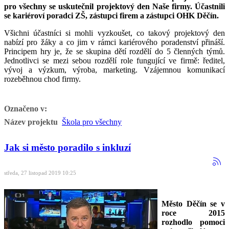
pro všechny se uskutečnil projektový den Naše firmy. Účastnili
se kariéroví poradci ZŠ, zástupci firem a zástupci OHK Děčín.
Všichni účastníci si mohli vyzkoušet, co takový projektový den
nabízí pro žáky a co jim v rámci kariérového poradenství přináší.
Principem hry je, že se skupina dětí rozdělí do 5 členných týmů.
Jednotlivci se mezi sebou rozdělí role fungující ve firmě: ředitel,
vývoj a výzkum, výroba, marketing. Vzájemnou komunikací
rozeběhnou chod firmy.
Označeno v:
Název projektu
Škola pro všechny
Jak si město poradilo s inkluzí
středa, 27 listopad 2019 10:25
Město Děčín se v
roce 2015
rozhodlo pomoci