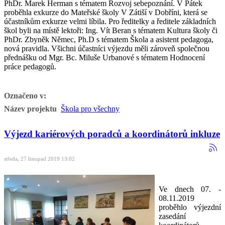
PhDr. Marek Herman s tématem Rozvoj sebepoznání. V Pátek
proběhla exkurze do Mateřské školy V Zátiší v Dobříni, která se
účastníkům exkurze velmi líbila. Pro ředitelky a ředitele základních
škol byli na místě lektoři: Ing. Vít Beran s tématem Kultura školy či
PhDr. Zbyněk Němec, Ph.D s tématem Škola a asistent pedagoga,
nová pravidla. Všichni účastníci výjezdu měli zároveň společnou
přednášku od Mgr. Bc. Miluše Urbanové s tématem Hodnocení
práce pedagogů.
Označeno v:
Název projektu
Škola pro všechny
Výjezd kariérových poradců a koordinátorů inkluze
středa, 27 listopad 2019 13:02
Ve dnech 07. -
08.11.2019
proběhlo výjezdní
zasedání